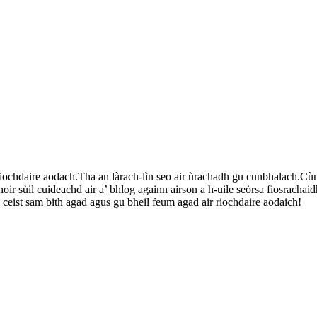
ar riochdaire aodach.Tha an làrach-lìn seo air ùrachadh gu cunbhalach.C
oir sùil cuideachd air a’ bhlog againn airson a h-uile seòrsa fiosra
ceist sam bith agad agus gu bheil feum agad air riochdaire aodaich!