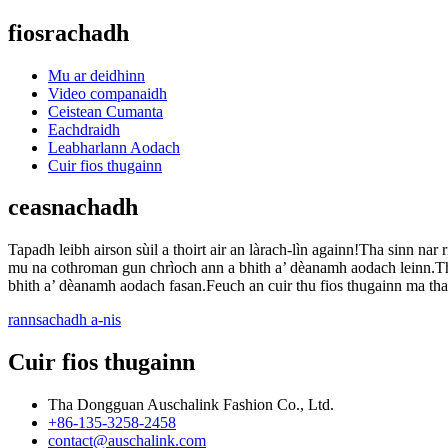
fiosrachadh
Mu ar deidhinn
Video companaidh
Ceistean Cumanta
Eachdraidh
Leabharlann Aodach
Cuir fios thugainn
ceasnachadh
Tapadh leibh airson sùil a thoirt air an làrach-lìn againn!Tha sinn n
mu na cothroman gun chrìoch ann a bhith a’ dèanamh aodach leinn.Th
bhith a’ dèanamh aodach fasan.Feuch an cuir thu fios thugainn ma tha 
rannsachadh a-nis
Cuir fios thugainn
Tha Dongguan Auschalink Fashion Co., Ltd.
+86-135-3258-2458
contact@auschalink.com