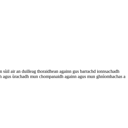
ùm sùil air an duilleag thoraidhean againn gus barrachd ionnsachadh
chaidh agus ùrachadh mun chompanaidh againn agus mun ghnìomhachas a