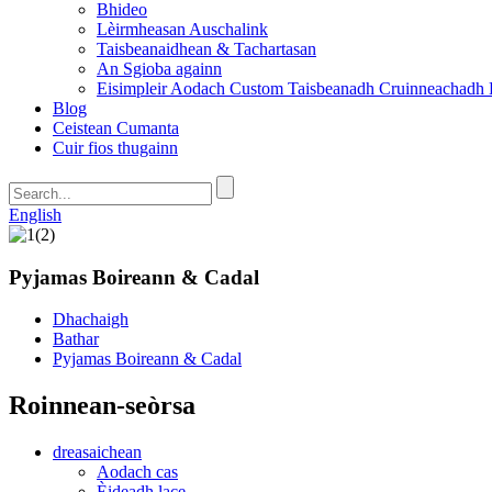
Bhideo
Lèirmheasan Auschalink
Taisbeanaidhean & Tachartasan
An Sgioba againn
Eisimpleir Aodach Custom Taisbeanadh Cruinneachadh 
Blog
Ceistean Cumanta
Cuir fios thugainn
English
Pyjamas Boireann & Cadal
Dhachaigh
Bathar
Pyjamas Boireann & Cadal
Roinnean-seòrsa
dreasaichean
Aodach cas
Èideadh lace