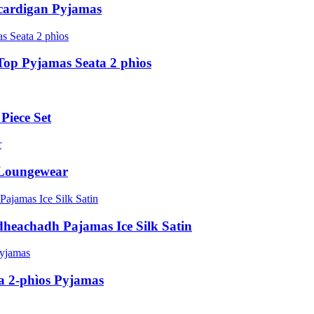
 cardigan Pyjamas
 Top Pyjamas Seata 2 phìos
Piece Set
 Loungewear
dheachadh Pajamas Ice Silk Satin
a 2-phìos Pyjamas