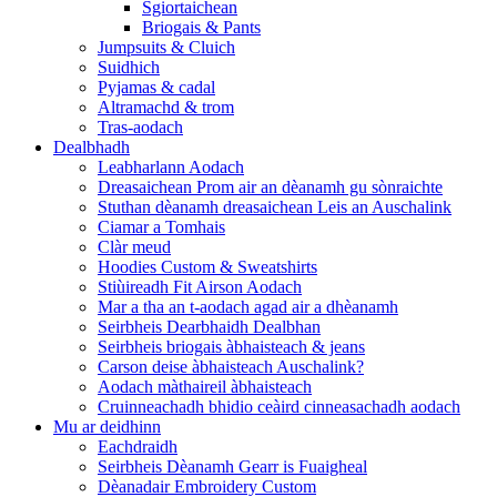
Sgiortaichean
Briogais & Pants
Jumpsuits & Cluich
Suidhich
Pyjamas & cadal
Altramachd & trom
Tras-aodach
Dealbhadh
Leabharlann Aodach
Dreasaichean Prom air an dèanamh gu sònraichte
Stuthan dèanamh dreasaichean Leis an Auschalink
Ciamar a Tomhais
Clàr meud
Hoodies Custom & Sweatshirts
Stiùireadh Fit Airson Aodach
Mar a tha an t-aodach agad air a dhèanamh
Seirbheis Dearbhaidh Dealbhan
Seirbheis briogais àbhaisteach & jeans
Carson deise àbhaisteach Auschalink?
Aodach màthaireil àbhaisteach
Cruinneachadh bhidio ceàird cinneasachadh aodach
Mu ar deidhinn
Eachdraidh
Seirbheis Dèanamh Gearr is Fuaigheal
Dèanadair Embroidery Custom