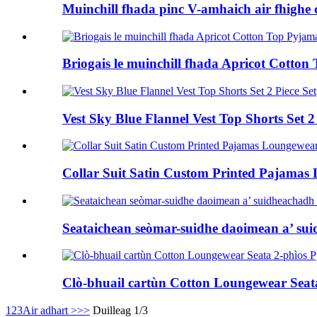
Muinchill fhada pinc V-amhaich air fhighe
Briogais le muinchill fhada Apricot Cotton
Vest Sky Blue Flannel Vest Top Shorts Set 2 
Collar Suit Satin Custom Printed Pajamas
Seataichean seòmar-suidhe daoimean a’ sui
Clò-bhuail cartùn Cotton Loungewear Seat
1
2
3
Air adhart >
>>
Duilleag 1/3