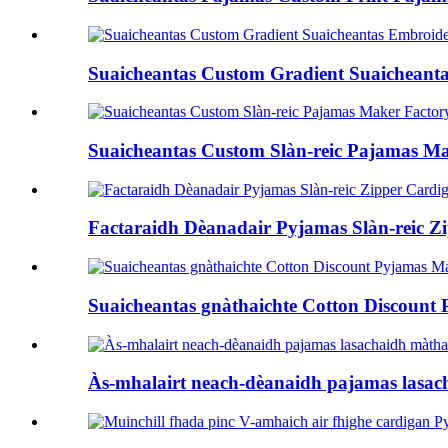
Suaicheantas Custom Gradient Suaicheant
Suaicheantas Custom Slàn-reic Pajamas Ma
Factaraidh Dèanadair Pyjamas Slàn-reic Z
Suaicheantas gnàthaichte Cotton Discount
Às-mhalairt neach-dèanaidh pajamas lasach