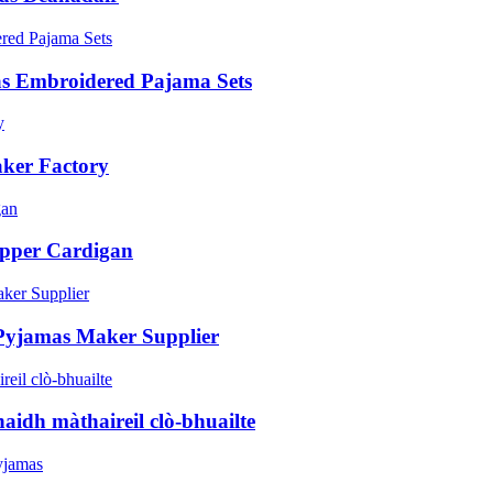
as Embroidered Pajama Sets
ker Factory
ipper Cardigan
 Pyjamas Maker Supplier
aidh màthaireil clò-bhuailte