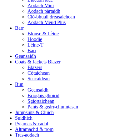
Aodach Mini
Aodach pàrtaidh
Clò-bhuail dreasaichean
Aodach Meud Plus
Barr
Blouse & Lèine
Hoodie
Lèine-T
Barr
Geansaidh
Coats & Jackets Blazer
Blazers
Còtaichean
Seacaidean
Bun
Geansaidh
Briogais ghoirid
Sgiortaichean
Pants & geàrr-chunntasan
Jumpsuits & Cluich
Suidhich
Pyjamas & cadal
Altramachd & trom
Tras-aodach