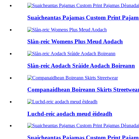
Suaicheantas Pajamas Custom Print Pajam
Slàn-reic Womens Plus Meud Aodach
Slàn-reic Aodach Sràide Aodach Boireann
Companaidhean Boireann Skirts Streetwea
Luchd-reic aodach meud èideadh
Suaicheantas Pajamas Custom Print Pajam