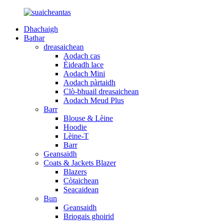
Dhachaigh
Bathar
dreasaichean
Aodach cas
Èideadh lace
Aodach Mini
Aodach pàrtaidh
Clò-bhuail dreasaichean
Aodach Meud Plus
Barr
Blouse & Lèine
Hoodie
Lèine-T
Barr
Geansaidh
Coats & Jackets Blazer
Blazers
Còtaichean
Seacaidean
Bun
Geansaidh
Briogais ghoirid