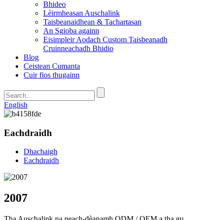
Bhideo
Lèirmheasan Auschalink
Taisbeanaidhean & Tachartasan
An Sgioba againn
Eisimpleir Aodach Custom Taisbeanadh
Cruinneachadh Bhidio
Blog
Ceistean Cumanta
Cuir fios thugainn
English
Eachdraidh
Dhachaigh
Eachdraidh
2007
Tha Auschalink na neach-dèanamh ODM / OEM a tha gu