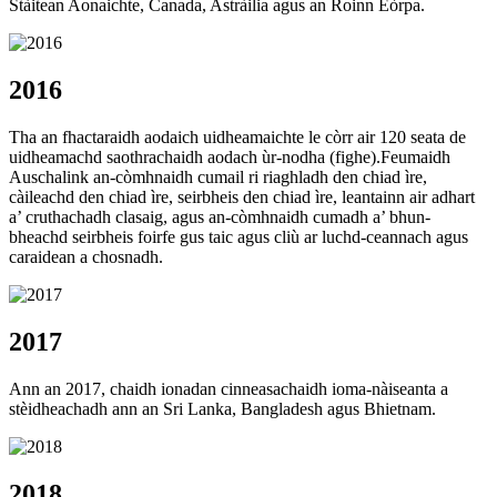
Stàitean Aonaichte, Canada, Astràilia agus an Roinn Eòrpa.
2016
Tha an fhactaraidh aodaich uidheamaichte le còrr air 120 seata de
uidheamachd saothrachaidh aodach ùr-nodha (fighe).Feumaidh
Auschalink an-còmhnaidh cumail ri riaghladh den chiad ìre,
càileachd den chiad ìre, seirbheis den chiad ìre, leantainn air adhart
a’ cruthachadh clasaig, agus an-còmhnaidh cumadh a’ bhun-
bheachd seirbheis foirfe gus taic agus cliù ar luchd-ceannach agus
caraidean a chosnadh.
2017
Ann an 2017, chaidh ionadan cinneasachaidh ioma-nàiseanta a
stèidheachadh ann an Sri Lanka, Bangladesh agus Bhietnam.
2018