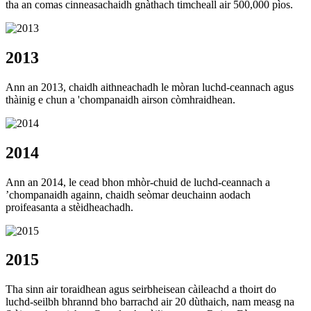
tha an comas cinneasachaidh gnàthach timcheall air 500,000 pìos.
2013
Ann an 2013, chaidh aithneachadh le mòran luchd-ceannach agus
thàinig e chun a 'chompanaidh airson còmhraidhean.
2014
Ann an 2014, le cead bhon mhòr-chuid de luchd-ceannach a
’chompanaidh againn, chaidh seòmar deuchainn aodach
proifeasanta a stèidheachadh.
2015
Tha sinn air toraidhean agus seirbheisean càileachd a thoirt do
luchd-seilbh bhrannd bho barrachd air 20 dùthaich, nam measg na