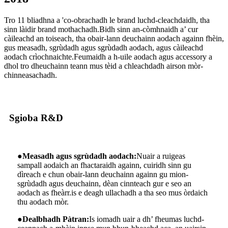
Tro 11 bliadhna a 'co-obrachadh le brand luchd-cleachdaidh, tha
sinn làidir brand mothachadh.Bidh sinn an-còmhnaidh a’ cur
càileachd an toiseach, tha obair-lann deuchainn aodach againn fhèin,
gus measadh, sgrùdadh agus sgrùdadh aodach, agus càileachd
aodach crìochnaichte.Feumaidh a h-uile aodach agus accessory a
dhol tro dheuchainn teann mus tèid a chleachdadh airson mòr-
chinneasachadh.
Sgioba R&D
●
Measadh agus sgrùdadh aodach:
Nuair a ruigeas
sampall aodaich an fhactaraidh againn, cuiridh sinn gu
dìreach e chun obair-lann deuchainn againn gu mion-
sgrùdadh agus deuchainn, dèan cinnteach gur e seo an
aodach as fheàrr.is e deagh ullachadh a tha seo mus òrdaich
thu aodach mòr.
●
Dealbhadh Pàtran:
Is iomadh uair a dh’ fheumas luchd-