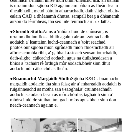
ceannach a-mhàin innse mun bhun-bheachd aca, an uairsin
is urrainn don sgioba RD againn am pàtran as fheàrr leat a
dhealbhadh, meud pàtrain atharrachadh, dath slighe, obair-
ealain CAD a dhèanamh dhutsa, sampall beag a dhèanamh
airson do lèirmheas, tha seo uile feumach air 5-7 latha.
●
Stòradh Stuth:
Anns a 'mhòr-chuid de chùisean, is
urrainn dhuinn fios a bhith againn air an t-sònrachadh
aodaich a' leantainn luchd-ceannach a 'toirt seachad
photos.our sgioba mion-sgrùdadh mion-fhiosrachadh air
afbrics còmhla ribh, a' gabhail a-steach seusan iomchaidh,
dath-slighe, càileachd aodach, agus na duilgheadasan a
bhios a 'tachairt rè òrdugh mòr aodach.bheir sinn dhut
aodach mòr càileachd as fheàrr.
●
Buannachd Margaidh Stuth:
Sgioba R&D - buannachd
margaidh aodaich: tha sinn faisg air a’ mhargaidh aodaich is
ruigsinneachd as motha san t-saoghal.a’ cruinneachadh
aodach is aodach fasan as mòr-chòrdte, taghaidh sinn a’
mhòr-chuid de stuthan ùra gach mìos agus bheir sinn don
neach-ceannach againn e.