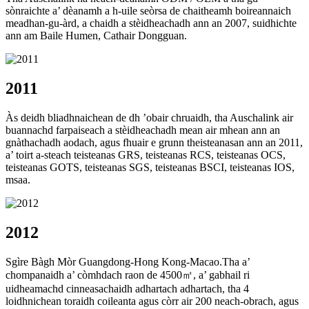
sònraichte a’ dèanamh a h-uile seòrsa de chaitheamh boireannaich
meadhan-gu-àrd, a chaidh a stèidheachadh ann an 2007, suidhichte
ann am Baile Humen, Cathair Dongguan.
2011
Às deidh bliadhnaichean de dh ’obair chruaidh, tha Auschalink air
buannachd farpaiseach a stèidheachadh mean air mhean ann an
gnàthachadh aodach, agus fhuair e grunn theisteanasan ann an 2011,
a’ toirt a-steach teisteanas GRS, teisteanas RCS, teisteanas OCS,
teisteanas GOTS, teisteanas SGS, teisteanas BSCI, teisteanas IOS,
msaa.
2012
Sgìre Bàgh Mòr Guangdong-Hong Kong-Macao.Tha a’
chompanaidh a’ còmhdach raon de 4500㎡, a’ gabhail ri
uidheamachd cinneasachaidh adhartach adhartach, tha 4
loidhnichean toraidh coileanta agus còrr air 200 neach-obrach, agus