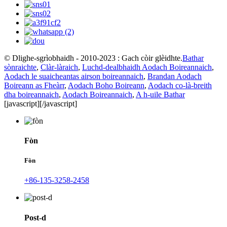
© Dlighe-sgrìobhaidh - 2010-2023 : Gach còir glèidhte.
Bathar
sònraichte
,
Clàr-làraich
,
Luchd-dealbhaidh Aodach Boireannaich
,
Aodach le suaicheantas airson boireannaich
,
Brandan Aodach
Boireann as Fheàrr
,
Aodach Boho Boireann
,
Aodach co-là-breith
dha boireannaich
,
Aodach Boireannaich
,
A h-uile Bathar
[javascript]
[/javascript]
Fòn
Fòn
+86-135-3258-2458
Post-d