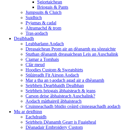
Sgiortaichean
Briogais & Pants
Jumpsuits & Cluich
Suidhich
Pyjamas & cadal
Altramachd & trom
Tras-aodach
Dealbhadh
Leabharlann Aodach
Dreasaichean Prom air an dèanamh gu sònraichte
Stuthan dèanamh dreasaichean Leis an Auschalink
Ciamar a Tomhais
Clàr meud
Hoodies Custom & Sweatshirts
Stiùireadh Fit Airson Aodach
Mar a tha an t-aodach agad air a dhèanamh
Seirbheis Dearbhaidh Dealbhan
Seirbheis briogais àbhaisteach & jeans
Carson deise àbhaisteach Auschalink?
Aodach màthaireil àbhaisteach
Cruinneachadh bhidio ceàird cinneasachadh aodach
Mu ar deidhinn
Eachdraidh
Seirbheis Dèanamh Gearr is Fuaigheal
Dèanadair Embroidery Custom