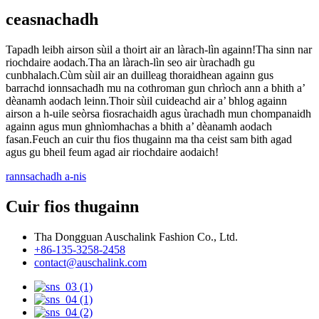
ceasnachadh
Tapadh leibh airson sùil a thoirt air an làrach-lìn againn!Tha sinn nar
riochdaire aodach.Tha an làrach-lìn seo air ùrachadh gu
cunbhalach.Cùm sùil air an duilleag thoraidhean againn gus
barrachd ionnsachadh mu na cothroman gun chrìoch ann a bhith a’
dèanamh aodach leinn.Thoir sùil cuideachd air a’ bhlog againn
airson a h-uile seòrsa fiosrachaidh agus ùrachadh mun chompanaidh
againn agus mun ghnìomhachas a bhith a’ dèanamh aodach
fasan.Feuch an cuir thu fios thugainn ma tha ceist sam bith agad
agus gu bheil feum agad air riochdaire aodaich!
rannsachadh a-nis
Cuir fios thugainn
Tha Dongguan Auschalink Fashion Co., Ltd.
+86-135-3258-2458
contact@auschalink.com