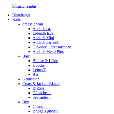
Dhachaigh
Bathar
dreasaichean
Aodach cas
Èideadh lace
Aodach Mini
Aodach pàrtaidh
Clò-bhuail dreasaichean
Aodach Meud Plus
Barr
Blouse & Lèine
Hoodie
Lèine-T
Barr
Geansaidh
Coats & Jackets Blazer
Blazers
Còtaichean
Seacaidean
Bun
Geansaidh
Briogais ghoirid