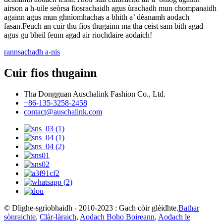
airson a h-uile seòrsa fiosrachaidh agus ùrachadh mun chompanaidh
againn agus mun ghnìomhachas a bhith a’ dèanamh aodach
fasan.Feuch an cuir thu fios thugainn ma tha ceist sam bith agad
agus gu bheil feum agad air riochdaire aodaich!
rannsachadh a-nis
Cuir fios thugainn
Tha Dongguan Auschalink Fashion Co., Ltd.
+86-135-3258-2458
contact@auschalink.com
© Dlighe-sgrìobhaidh - 2010-2023 : Gach còir glèidhte.
Bathar
sònraichte
,
Clàr-làraich
,
Aodach Boho Boireann
,
Aodach le