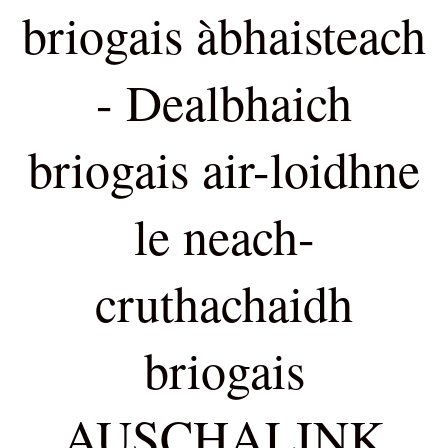
briogais àbhaisteach
- Dealbhaich
briogais air-loidhne
le neach-
cruthachaidh
briogais
AUSCHALINK