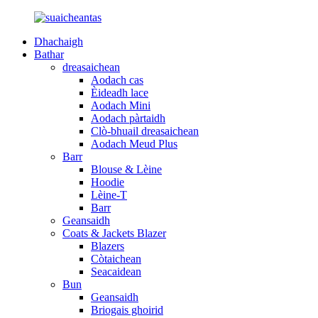
Dhachaigh
Bathar
dreasaichean
Aodach cas
Èideadh lace
Aodach Mini
Aodach pàrtaidh
Clò-bhuail dreasaichean
Aodach Meud Plus
Barr
Blouse & Lèine
Hoodie
Lèine-T
Barr
Geansaidh
Coats & Jackets Blazer
Blazers
Còtaichean
Seacaidean
Bun
Geansaidh
Briogais ghoirid