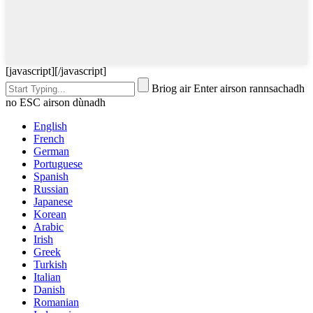
[javascript]
[/javascript]
Briog air Enter airson rannsachadh
no ESC airson dùnadh
English
French
German
Portuguese
Spanish
Russian
Japanese
Korean
Arabic
Irish
Greek
Turkish
Italian
Danish
Romanian