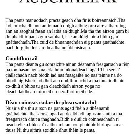
Tha pants mar aodach practaigeach dha fir is boireannaich.Tha
iad iomchaidh ann an iomadh dòigh a thug orra aire a tharraing
ann an saoghal fasan an latha an-diugh.Ma tha thu airson gum bi
do phaidhir pants gun samhail, is e an dòigh air a bhith gan
gnàthachadh.Tha cuid de bhuannachdan aig pants gnàthaichte
nach lorg thu leis an fheadhainn àbhaisteach.
Comhfhurtail
Tha pants dèanta gu sònraichte air an dèanamh freagarrach a rèir
na tomhasan agus na criathran mionaideach agad.Tha seo a’
ciallachadh nach biodh iad nas fuasgailte no nas teinne na do
bhodhaig.Bheir iad dhut an comhfhurtachd a tha thu airidh air
co-dhiù a bhios tu gan cleachdadh airson yoga no
cleachdaidhean foirmeil no neo-fhoirmeil eile.
Dèan coimeas eadar do phearsantachd
Nuair a tha thu airson na pants agad fhèin a dhèanamh
gnàthaichte, tha saorsa agad an dealbhadh agus an stuth a tha
freagarrach dhut a thaghadh.Bidh e duilich coinneachadh ri
neach eile a bhios a’ caitheamh an aon phaidhir bhriogais mar
thusa.Nì thu aithris stoidhle dhut fhèin le pants.