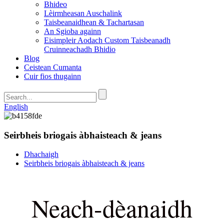
Bhideo
Lèirmheasan Auschalink
Taisbeanaidhean & Tachartasan
An Sgioba againn
Eisimpleir Aodach Custom Taisbeanadh
Cruinneachadh Bhidio
Blog
Ceistean Cumanta
Cuir fios thugainn
English
Seirbheis briogais àbhaisteach & jeans
Dhachaigh
Seirbheis briogais àbhaisteach & jeans
Neach-dèanaidh