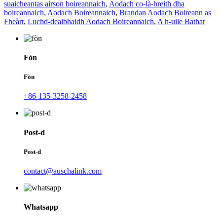
suaicheantas airson boireannaich
,
Aodach co-là-breith dha
boireannaich
,
Aodach Boireannaich
,
Brandan Aodach Boireann as
Fheàrr
,
Luchd-dealbhaidh Aodach Boireannaich
,
A h-uile Bathar
Fòn
Fòn
+86-135-3258-2458
Post-d
Post-d
contact@auschalink.com
Whatsapp