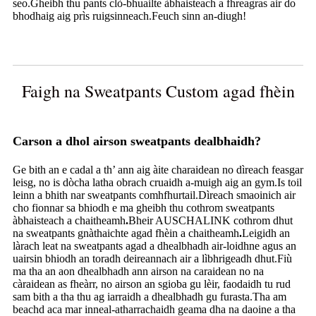
seo.Gheibh thu pants clò-bhuailte àbhaisteach a fhreagras air do
bhodhaig aig prìs ruigsinneach.Feuch sinn an-diugh!
Faigh na Sweatpants Custom agad fhèin
Carson a dhol airson sweatpants dealbhaidh?
Ge bith an e cadal a th’ ann aig àite charaidean no dìreach feasgar
leisg, no is dòcha latha obrach cruaidh a-muigh aig an gym.Is toil
leinn a bhith nar sweatpants comhfhurtail.Dìreach smaoinich air
cho fionnar sa bhiodh e ma gheibh thu cothrom sweatpants
àbhaisteach a chaitheamh
.
Bheir AUSCHALINK cothrom dhut
na sweatpants gnàthaichte agad fhèin a chaitheamh
.
Leigidh an
làrach leat na sweatpants agad a dhealbhadh air-loidhne agus an
uairsin bhiodh an toradh deireannach air a lìbhrigeadh dhut.Fiù
ma tha an aon dhealbhadh ann airson na caraidean no na
càraidean as fheàrr, no airson an sgioba gu lèir, faodaidh tu rud
sam bith a tha thu ag iarraidh a dhealbhadh gu furasta.Tha am
beachd aca mar inneal-atharrachaidh geama dha na daoine a tha