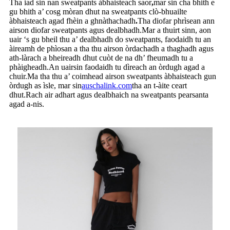
Tha iad sin nan sweatpants àbhaisteach saor
,
mar sin cha bhith e
gu bhith a’ cosg mòran dhut na sweatpants clò-bhuailte
àbhaisteach agad fhèin a ghnàthachadh
.
Tha diofar phrìsean ann
airson diofar sweatpants agus dealbhadh.Mar a thuirt sinn, aon
uair ‘s gu bheil thu a’ dealbhadh do sweatpants, faodaidh tu an
àireamh de phìosan a tha thu airson òrdachadh a thaghadh agus
ath-làrach a bheireadh dhut cuòt de na dh’ fheumadh tu a
phàigheadh.An uairsin faodaidh tu dìreach an òrdugh agad a
chuir.Ma tha thu a’ coimhead airson sweatpants àbhaisteach gun
òrdugh as ìsle, mar sin
auschalink.com
tha an t-àite ceart
dhut.Rach air adhart agus dealbhaich na sweatpants pearsanta
agad a-nis.