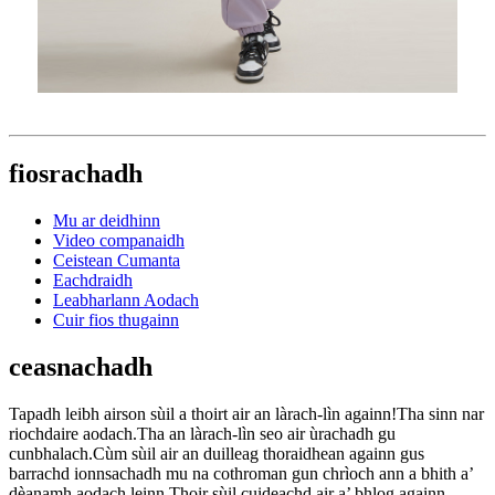
fiosrachadh
Mu ar deidhinn
Video companaidh
Ceistean Cumanta
Eachdraidh
Leabharlann Aodach
Cuir fios thugainn
ceasnachadh
Tapadh leibh airson sùil a thoirt air an làrach-lìn againn!Tha sinn nar
riochdaire aodach.Tha an làrach-lìn seo air ùrachadh gu
cunbhalach.Cùm sùil air an duilleag thoraidhean againn gus
barrachd ionnsachadh mu na cothroman gun chrìoch ann a bhith a’
dèanamh aodach leinn.Thoir sùil cuideachd air a’ bhlog againn