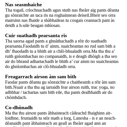
Nas seasmhaiche
Tha togail, crìochnachadh agus stuth nas fheàrr aig pants dèanta
gu sònraichte an taca ris na roghainnean deiseil.Bheir seo orra
mairsinn nas fhaide a shàbhaileas tu cosgais ceannach pant às
deidh a h-uile beagan mhìosan.
Cuir suathadh pearsanta ris
Tha saorsa agad pants a ghnàthachadh a rèir do suathadh
pearsanta.Faodaidh tu d’ ainm, suaicheantas no rud sam bith a
dh’ fhaodadh tu a bhith air a chlò-bhualadh orra.Ma tha thu a’
ruith gnìomhachas no companaidh, is e deagh dhòigh a tha seo
air do bhrand adhartachadh le bhith a’ cur ainm no suaicheantas
do ghnìomhachas air clò-bhualadh orra.
Freagarrach airson àm sam bith
Faodar pants dèanta gu sònraichte a chaitheamh a rèir àm sam
bith.Nuair a tha thu ag iarraidh fear airson ruith, trac yoga, no
adhbhar / tachartas sam bith eile, tha pants dealbhaidh air do
chòmhdach.
Co-dhùnadh
Ma tha thu airson pants àbhaisteach càileachd fhaighinn air-
loidhne, feumaidh tu stòr math a lorg, Lanesha - is e an neach-
dèanaidh pant àbhaisteach an geall as fheàrr agad ann an