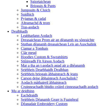
Sgiortaichean
Briogais & Pants
Jumpsuits & Cluich
Suidhich
Pyjamas & cadal
Altramachd & trom
Tras-aodach
Dealbhadh
Leabharlann Aodach
Dreasaichean Prom air an dèanamh gu sònraichte
Stuthan dèanamh dreasaichean Leis an Auschalink
Ciamar a Tomhais
Clàr meud
Hoodies Custom & Sweatshirts
Stiùireadh Fit Airson Aodach
Mar a tha an t-aodach agad air a dhèanamh
Seirbheis Dearbhaidh Dealbhan
Seirbheis briogais àbhaisteach & jeans
Carson deise àbhaisteach Auschalink?
Aodach màthaireil àbhaisteach
Cruinneachadh bhidio ceàird cinneasachadh aodach
Mu ar deidhinn
Eachdraidh
Seirbheis Dèanamh Gearr is Fuaigheal
Dèanadair Embroidery Custom