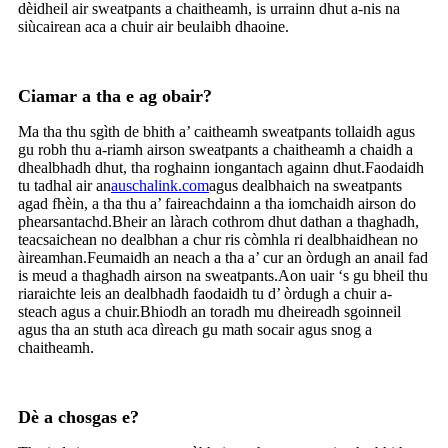
dèidheil air sweatpants a chaitheamh, is urrainn dhut a-nis na
siùcairean aca a chuir air beulaibh dhaoine.
Ciamar a tha e ag obair?
Ma tha thu sgìth de bhith a’ caitheamh sweatpants tollaidh agus
gu robh thu a-riamh airson sweatpants a chaitheamh a chaidh a
dhealbhadh dhut, tha roghainn iongantach againn dhut.Faodaidh
tu tadhal air an
auschalink.com
agus dealbhaich na sweatpants
agad fhèin, a tha thu a’ faireachdainn a tha iomchaidh airson do
phearsantachd.Bheir an làrach cothrom dhut dathan a thaghadh,
teacsaichean no dealbhan a chur ris còmhla ri dealbhaidhean no
àireamhan.Feumaidh an neach a tha a’ cur an òrdugh an anail fad
is meud a thaghadh airson na sweatpants.Aon uair ‘s gu bheil thu
riaraichte leis an dealbhadh faodaidh tu d’ òrdugh a chuir a-
steach agus a chuir.Bhiodh an toradh mu dheireadh sgoinneil
agus tha an stuth aca dìreach gu math socair agus snog a
chaitheamh.
Dè a chosgas e?