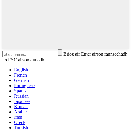
Briog air Enter airson rannsachadh
no ESC airson dùnadh
English
French
German
Portuguese
Spanish
Russian
Japanese
Korean
Arabic
Irish
Greek
Turkish