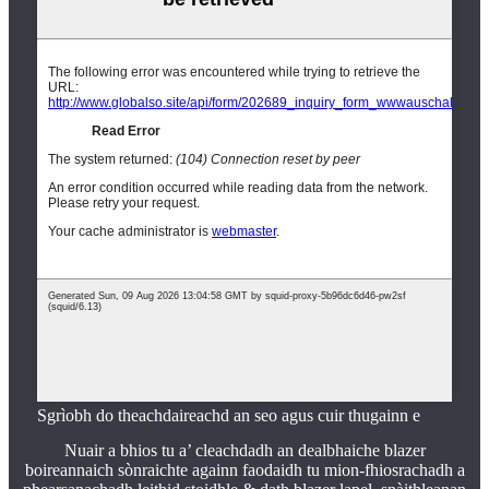
Sgrìobh do theachdaireachd an seo agus cuir thugainn e
Nuair a bhios tu a’ cleachdadh an dealbhaiche blazer
boireannaich sònraichte againn faodaidh tu mion-fhiosrachadh a