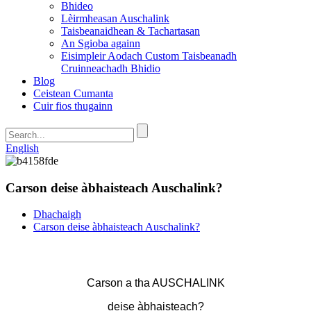
Bhideo
Lèirmheasan Auschalink
Taisbeanaidhean & Tachartasan
An Sgioba againn
Eisimpleir Aodach Custom Taisbeanadh
Cruinneachadh Bhidio
Blog
Ceistean Cumanta
Cuir fios thugainn
English
Carson deise àbhaisteach Auschalink?
Dhachaigh
Carson deise àbhaisteach Auschalink?
Carson a tha AUSCHALINK
deise àbhaisteach?