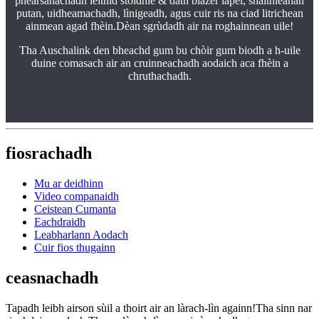
phearsanachadh leithid stoidhle & dath blazer lapel, snàithleanan
putan, uidheamachadh, lìnigeadh, agus cuir ris na ciad litrichean
ainmean agad fhèin.Dèan sgrùdadh air na roghainnean uile!
Tha Auschalink den bheachd gum bu chòir gum biodh a h-uile
duine comasach air an cruinneachadh aodaich aca fhèin a
chruthachadh.
fiosrachadh
Mu ar deidhinn
Video companaidh
Ceistean Cumanta
Eachdraidh
Leabharlann Aodach
Cuir fios thugainn
ceasnachadh
Tapadh leibh airson sùil a thoirt air an làrach-lìn againn!Tha sinn nar