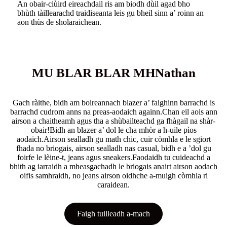
An obair-ciùird eireachdail ris am biodh dùil agad bho
bhùth tàillearachd traidiseanta leis gu bheil sinn a’ roinn an
aon thùs de sholaraichean.
MU BLAR BLAR MHNathan
Gach ràithe, bidh am boireannach blazer a’ faighinn barrachd is
barrachd cudrom anns na preas-aodaich againn.Chan eil aois ann
airson a chaitheamh agus tha a shùbailteachd ga fhàgail na shàr-
obair!Bidh an blazer a’ dol le cha mhòr a h-uile pìos
aodaich.Airson sealladh gu math chic, cuir còmhla e le sgiort
fhada no briogais, airson sealladh nas casual, bidh e a ’dol gu
foirfe le lèine-t, jeans agus sneakers.Faodaidh tu cuideachd a
bhith ag iarraidh a mheasgachadh le briogais anairt airson aodach
oifis samhraidh, no jeans airson oidhche a-muigh còmhla ri
caraidean.
Faigh tuilleadh a-mach