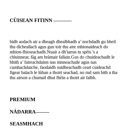
CÙISEAN FITINN
————
bidh aodach air a dheagh dhealbhadh a’ nochdadh gu bheil
thu dìcheallach agus gun toir thu aire mhionaideach do
mhion-fhiosrachadh.Nuair a dh'iarras tu spèis 's a
chluinnear, fàg am bràmair fallain.Gus do chuideachadh le
bhith a’ faireachdainn nas misneachaile agus nas
cumhachdaiche, faodaidh suidheachadh ceart cuideachd
figear balach le lùban a thoirt seachad, no rud sam bith a tha
thu airson a chumail dhut fhèin a thoirt air falbh.
PREMIUM
NÀDARRA
———
SEASMHACH