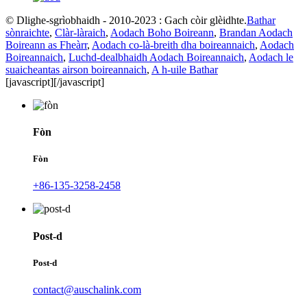
© Dlighe-sgrìobhaidh - 2010-2023 : Gach còir glèidhte.
Bathar
sònraichte
,
Clàr-làraich
,
Aodach Boho Boireann
,
Brandan Aodach
Boireann as Fheàrr
,
Aodach co-là-breith dha boireannaich
,
Aodach
Boireannaich
,
Luchd-dealbhaidh Aodach Boireannaich
,
Aodach le
suaicheantas airson boireannaich
,
A h-uile Bathar
[javascript]
[/javascript]
Fòn
Fòn
+86-135-3258-2458
Post-d
Post-d
contact@auschalink.com