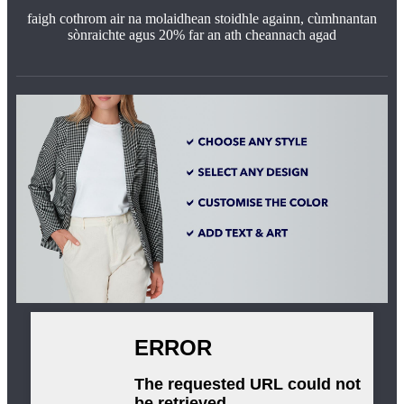
faigh cothrom air na molaidhean stoidhle againn, cùmhnantan
sònraichte agus 20% far an ath cheannach agad