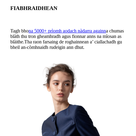
FIABHRAIDHEAN
Tagh bho
na 5000+ prìomh aodach nàdarra againn
a chumas
blàth thu tron ​​gheamhradh agus fionnar anns na mìosan as
blàithe.Tha raon farsaing de roghainnean a’ ciallachadh gu
bheil an-còmhnaidh rudeigin ann dhut.