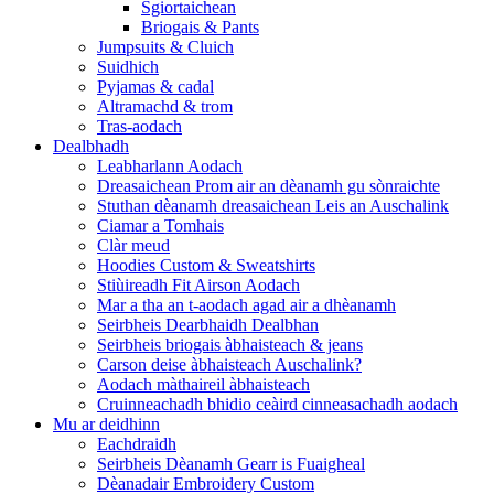
Sgiortaichean
Briogais & Pants
Jumpsuits & Cluich
Suidhich
Pyjamas & cadal
Altramachd & trom
Tras-aodach
Dealbhadh
Leabharlann Aodach
Dreasaichean Prom air an dèanamh gu sònraichte
Stuthan dèanamh dreasaichean Leis an Auschalink
Ciamar a Tomhais
Clàr meud
Hoodies Custom & Sweatshirts
Stiùireadh Fit Airson Aodach
Mar a tha an t-aodach agad air a dhèanamh
Seirbheis Dearbhaidh Dealbhan
Seirbheis briogais àbhaisteach & jeans
Carson deise àbhaisteach Auschalink?
Aodach màthaireil àbhaisteach
Cruinneachadh bhidio ceàird cinneasachadh aodach
Mu ar deidhinn
Eachdraidh
Seirbheis Dèanamh Gearr is Fuaigheal
Dèanadair Embroidery Custom