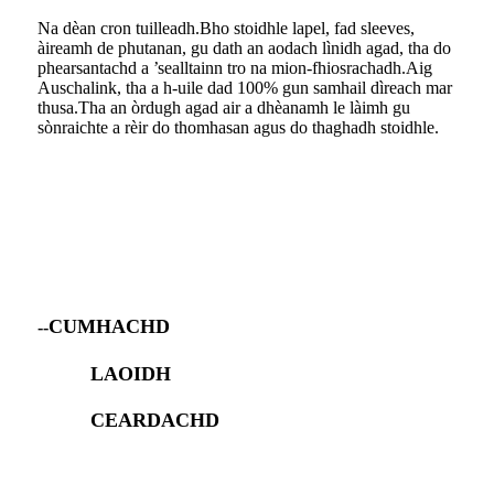
Na dèan cron tuilleadh.Bho stoidhle lapel, fad sleeves,
àireamh de phutanan, gu dath an aodach lìnidh agad, tha do
phearsantachd a ’sealltainn tro na mion-fhiosrachadh.Aig
Auschalink, tha a h-uile dad 100% gun samhail dìreach mar
thusa.Tha an òrdugh agad air a dhèanamh le làimh gu
sònraichte a rèir do thomhasan agus do thaghadh stoidhle.
CUMHACHD
--
LAOIDH
CEARDACHD