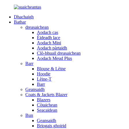
Dhachaigh
Bathar
dreasaichean
Aodach cas
Èideadh lace
Aodach Mini
Aodach pàrtaidh
Clò-bhuail dreasaichean
Aodach Meud Plus
Barr
Blouse & Lèine
Hoodie
Lèine-T
Barr
Geansaidh
Coats & Jackets Blazer
Blazers
Còtaichean
Seacaidean
Bun
Geansaidh
Briogais ghoirid