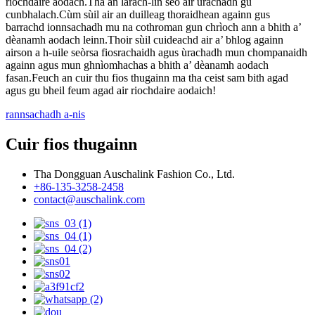
riochdaire aodach.Tha an làrach-lìn seo air ùrachadh gu
cunbhalach.Cùm sùil air an duilleag thoraidhean againn gus
barrachd ionnsachadh mu na cothroman gun chrìoch ann a bhith a’
dèanamh aodach leinn.Thoir sùil cuideachd air a’ bhlog againn
airson a h-uile seòrsa fiosrachaidh agus ùrachadh mun chompanaidh
againn agus mun ghnìomhachas a bhith a’ dèanamh aodach
fasan.Feuch an cuir thu fios thugainn ma tha ceist sam bith agad
agus gu bheil feum agad air riochdaire aodaich!
rannsachadh a-nis
Cuir fios thugainn
Tha Dongguan Auschalink Fashion Co., Ltd.
+86-135-3258-2458
contact@auschalink.com