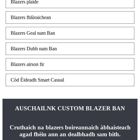
Blazers plaide
Blazers fhlùraichean
Blazers Geal nam Ban
Blazers Dubh nam Ban
Blazers airson fir
Còd Èideadh Smart Casual
AUSCHAILNK CUSTOM BLAZER BAN
Cruthaich na blazers boireannaich àbhaisteach
agad fhèin ann an dealbhadh sam bith.