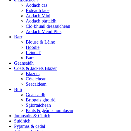
Aodach cas
Èideadh lace
Aodach Mini
Aodach pàrtaidh
Clò-bhuail dreasaichean
Aodach Meud Plus
Barr
Blouse & Lèine
Hoodie
Lèine-T
Barr
Geansaidh
Coats & Jackets Blazer
Blazers
Còtaichean
Seacaidean
Bun
Geansaidh
Briogais ghoirid
Sgiortaichean
Pants & geàrr-chunntasan
Jumpsuits & Cluich
Suidhich
Pyjamas & cadal