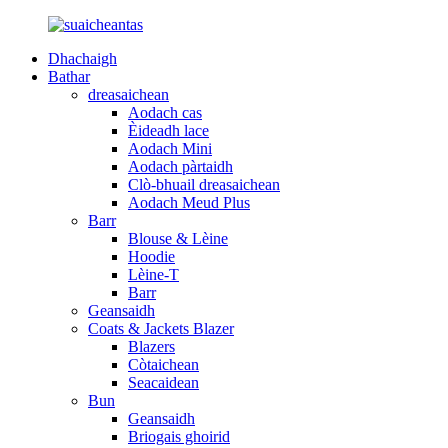
Dhachaigh
Bathar
dreasaichean
Aodach cas
Èideadh lace
Aodach Mini
Aodach pàrtaidh
Clò-bhuail dreasaichean
Aodach Meud Plus
Barr
Blouse & Lèine
Hoodie
Lèine-T
Barr
Geansaidh
Coats & Jackets Blazer
Blazers
Còtaichean
Seacaidean
Bun
Geansaidh
Briogais ghoirid