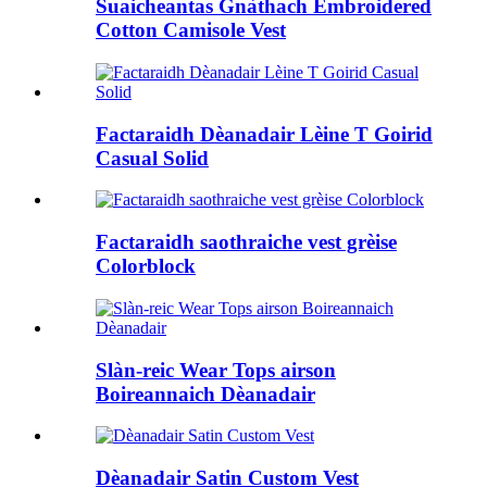
Suaicheantas Gnàthach Embroidered
Cotton Camisole Vest
Factaraidh Dèanadair Lèine T Goirid
Casual Solid
Factaraidh saothraiche vest grèise
Colorblock
Slàn-reic Wear Tops airson
Boireannaich Dèanadair
Dèanadair Satin Custom Vest