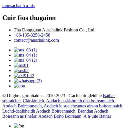
rannsachadh a-nis
Cuir fios thugainn
Tha Dongguan Auschalink Fashion Co., Ltd.
+86-135-3258-2458
contact@auschalink.com
© Dlighe-sgrìobhaidh - 2010-2023 : Gach còir glèidhte.
Bathar
sònraichte
,
Clàr-làraich
,
Aodach co-là-breith dha boireannaich
,
Aodach Boireannaich
,
Aodach le suaicheantas airson boireannaich
,
Luchd-dealbhaidh Aodach Boireannaich
,
Brandan Aodach
Boireann as Fheàrr
,
Aodach Boho Boireann
,
A h-uile Bathar