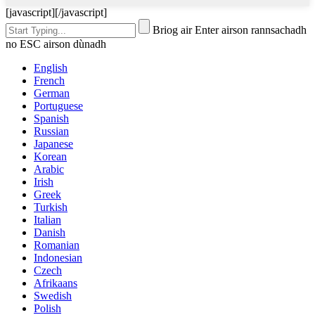
[javascript]
[/javascript]
Briog air Enter airson rannsachadh
no ESC airson dùnadh
English
French
German
Portuguese
Spanish
Russian
Japanese
Korean
Arabic
Irish
Greek
Turkish
Italian
Danish
Romanian
Indonesian
Czech
Afrikaans
Swedish
Polish