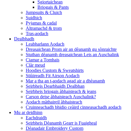
Sgiortaichean
Briogais & Pants
Jumpsuits & Cluich
Suidhich
Pyjamas & cadal
Altramachd & trom
Tras-aodach
Dealbhadh
Leabharlann Aodach
Dreasaichean Prom air an dèanamh gu sònraichte
Stuthan dèanamh dreasaichean Leis an Auschalink
Ciamar a Tomhais
Clàr meud
Hoodies Custom & Sweatshirts
Stiùireadh Fit Airson Aodach
Mar a tha an t-aodach agad air a dhèanamh
Seirbheis Dearbhaidh Dealbhan
Seirbheis briogais àbhaisteach & jeans
Carson deise àbhaisteach Auschalink?
Aodach màthaireil àbhaisteach
Cruinneachadh bhidio ceàird cinneasachadh aodach
Mu ar deidhinn
Eachdraidh
Seirbheis Dèanamh Gearr is Fuaigheal
Dèanadair Embroidery Custom