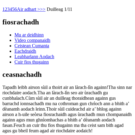
1
2
3
4
5
6
Air adhart >
>>
Duilleag 1/11
fiosrachadh
Mu ar deidhinn
Video companaidh
Ceistean Cumanta
Eachdraidh
Leabharlann Aodach
Cuir fios thugainn
ceasnachadh
Tapadh leibh airson sùil a thoirt air an làrach-lìn againn!Tha sinn nar
riochdaire aodach.Tha an làrach-lìn seo air ùrachadh gu
cunbhalach.Cùm sùil air an duilleag thoraidhean againn gus
barrachd ionnsachadh mu na cothroman gun chrìoch ann a bhith a’
dèanamh aodach leinn.Thoir sùil cuideachd air a’ bhlog againn
airson a h-uile seòrsa fiosrachaidh agus ùrachadh mun chompanaidh
againn agus mun ghnìomhachas a bhith a’ dèanamh aodach
fasan.Feuch an cuir thu fios thugainn ma tha ceist sam bith agad
agus gu bheil feum agad air riochdaire aodaich!