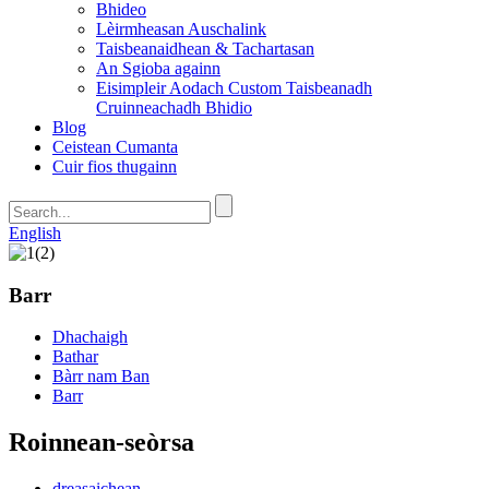
Bhideo
Lèirmheasan Auschalink
Taisbeanaidhean & Tachartasan
An Sgioba againn
Eisimpleir Aodach Custom Taisbeanadh
Cruinneachadh Bhidio
Blog
Ceistean Cumanta
Cuir fios thugainn
English
Barr
Dhachaigh
Bathar
Bàrr nam Ban
Barr
Roinnean-seòrsa
dreasaichean