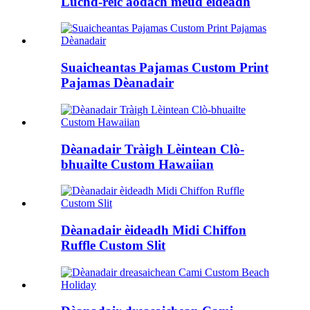
Luchd-reic aodach meud èideadh
Suaicheantas Pajamas Custom Print
Pajamas Dèanadair
Dèanadair Tràigh Lèintean Clò-
bhuailte Custom Hawaiian
Dèanadair èideadh Midi Chiffon
Ruffle Custom Slit