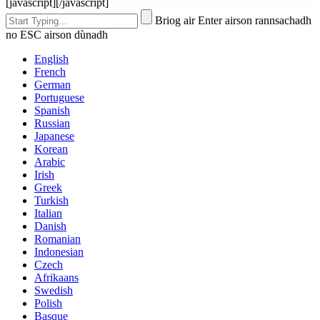
[javascript]
[/javascript]
Briog air Enter airson rannsachadh
no ESC airson dùnadh
English
French
German
Portuguese
Spanish
Russian
Japanese
Korean
Arabic
Irish
Greek
Turkish
Italian
Danish
Romanian
Indonesian
Czech
Afrikaans
Swedish
Polish
Basque