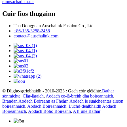
rannsachadh a-nis
Cuir fios thugainn
Tha Dongguan Auschalink Fashion Co., Ltd.
+86-135-3258-2458
contact@auschalink.com
© Dlighe-sgrìobhaidh - 2010-2023 : Gach còir glèidhte.
Bathar
sònraichte
,
Clàr-làraich
,
Aodach co-là-breith dha boireannaich
,
Brandan Aodach Boireann as Fheàrr
,
Aodach le suaicheantas airson
boireannaich
,
Aodach Boireannaich
,
Luchd-dealbhaidh Aodach
Boireannaich
,
Aodach Boho Boireann
,
A h-uile Bathar