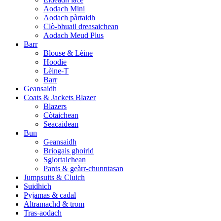
Aodach Mini
Aodach pàrtaidh
Clò-bhuail dreasaichean
Aodach Meud Plus
Barr
Blouse & Lèine
Hoodie
Lèine-T
Barr
Geansaidh
Coats & Jackets Blazer
Blazers
Còtaichean
Seacaidean
Bun
Geansaidh
Briogais ghoirid
Sgiortaichean
Pants & geàrr-chunntasan
Jumpsuits & Cluich
Suidhich
Pyjamas & cadal
Altramachd & trom
Tras-aodach