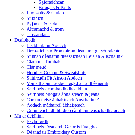
Sgiortaichean
Briogais & Pants
Jumpsuits & Cluich
Suidhich
Pyjamas & cadal
Altramachd & trom
Tras-aodach
Dealbhadh
Leabharlann Aodach
Dreasaichean Prom air an dèanamh gu sònraichte
Stuthan dèanamh dreasaichean Leis an Auschalink
Ciamar a Tomhais
Clàr meud
Hoodies Custom & Sweatshirts
Stiùireadh Fit Airson Aodach
Mar a tha an t-aodach agad air a dhèanamh
Seirbheis dearbhaidh dhealbhan
Seirbheis briogais àbhaisteach & jeans
Carson deise àbhaisteach Auschalink?
Aodach màthaireil àbhaisteach
Cruinneachadh bhidio ceàird cinneasachadh aodach
Mu ar deidhinn
Eachdraidh
Seirbheis Dèanamh Gearr is Fuaigheal
Dèanadair Embroidery Custom