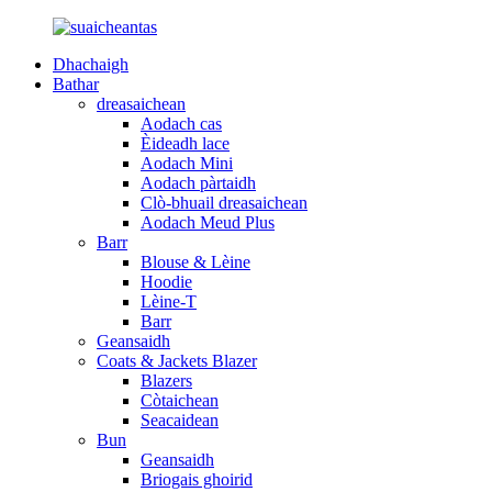
Dhachaigh
Bathar
dreasaichean
Aodach cas
Èideadh lace
Aodach Mini
Aodach pàrtaidh
Clò-bhuail dreasaichean
Aodach Meud Plus
Barr
Blouse & Lèine
Hoodie
Lèine-T
Barr
Geansaidh
Coats & Jackets Blazer
Blazers
Còtaichean
Seacaidean
Bun
Geansaidh
Briogais ghoirid