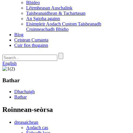
Bhideo
Lèirmheasan Auschalink
Taisbeanaidhean & Tachartasan
An Sgioba againn
Eisimpleir Aodach Custom Taisbeanadh
Cruinneachadh Bhidio
Blog
Ceistean Cumanta
Cuir fios thugainn
English
Bathar
Dhachaigh
Bathar
Roinnean-seòrsa
dreasaichean
Aodach cas
Èideadh lace