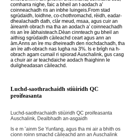
comharra nighe, faic a bheil an t-aodach a’
coinneachadh ris an inbhe luingeis.From stad
sgrùdaidh, loidhne, co-chothromachd, rèidh, eadar-
dhealachadh dath, clàr meud, msaa, agus cuir an
àireamh obrach ma tha an aodach a’ coinneachadh
ris an ìre àbhaisteach.Dèan cinnteach gu bheil an
aithisg sgrùdaidh càileachd ceart agus ann an
àm.Anns an ìre mu dheireadh den riochdachadh, tha
an ìre ath-obrach nas lugha na 3%. Is e brìgh na h-
obrach agam cumail ri spiorad Auschalink, gus casg
a chuir air ar teachdaiche aodach fhaighinn le
duilgheadasan càileachd.
Luchd-saothrachaidh stiùiridh QC
proifeasanta
Luchd-saothrachaidh stiùiridh QC proifeasanta
Auschalink, Dealbhadh an-asgaidh
Is e m ’ainm Se Yunfang, agus tha mi air a bhith os
cionn roinn smachd càileachd ann an Auschalink