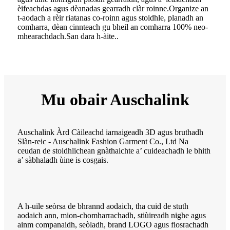
èifeachdas agus dèanadas gearradh clàr roinne.Organize an
t-aodach a rèir riatanas co-roinn agus stoidhle, planadh an
comharra, dèan cinnteach gu bheil an comharra 100% neo-
mhearachdach.San dara h-àite..
Mu obair Auschalink
Auschalink Àrd Càileachd iarnaigeadh 3D agus bruthadh
Slàn-reic - Auschalink Fashion Garment Co., Ltd Na
ceudan de stoidhlichean gnàthaichte a’ cuideachadh le bhith
a’ sàbhaladh ùine is cosgais.
A h-uile seòrsa de bhrannd aodaich, tha cuid de stuth
aodaich ann, mion-chomharrachadh, stiùireadh nighe agus
ainm companaidh, seòladh, brand LOGO agus fiosrachadh