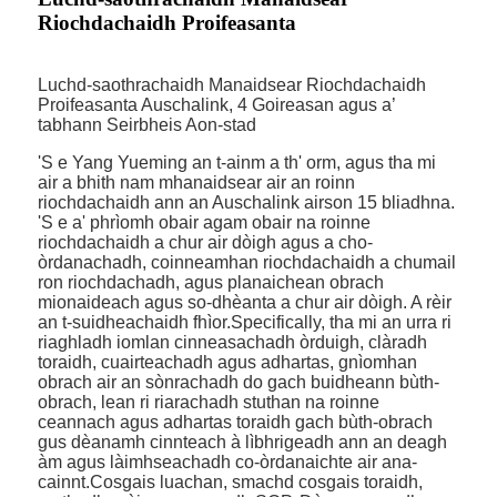
Riochdachaidh Proifeasanta
Luchd-saothrachaidh Manaidsear Riochdachaidh
Proifeasanta Auschalink, 4 Goireasan agus a’
tabhann Seirbheis Aon-stad
'S e Yang Yueming an t-ainm a th' orm, agus tha mi
air a bhith nam mhanaidsear air an roinn
riochdachaidh ann an Auschalink airson 15 bliadhna.
'S e a' phrìomh obair agam obair na roinne
riochdachaidh a chur air dòigh agus a cho-
òrdanachadh, coinneamhan riochdachaidh a chumail
ron riochdachadh, agus planaichean obrach
mionaideach agus so-dhèanta a chur air dòigh. A rèir
an t-suidheachaidh fhìor.Specifically, tha mi an urra ri
riaghladh iomlan cinneasachadh òrduigh, clàradh
toraidh, cuairteachadh agus adhartas, gnìomhan
obrach air an sònrachadh do gach buidheann bùth-
obrach, lean ri riarachadh stuthan na roinne
ceannach agus adhartas toraidh gach bùth-obrach
gus dèanamh cinnteach à lìbhrigeadh ann an deagh
àm agus làimhseachadh co-òrdanaichte air ana-
cainnt.Cosgais luachan, smachd cosgais toraidh,