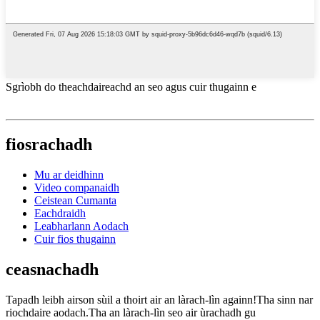
Sgrìobh do theachdaireachd an seo agus cuir thugainn e
fiosrachadh
Mu ar deidhinn
Video companaidh
Ceistean Cumanta
Eachdraidh
Leabharlann Aodach
Cuir fios thugainn
ceasnachadh
Tapadh leibh airson sùil a thoirt air an làrach-lìn againn!Tha sinn nar
riochdaire aodach.Tha an làrach-lìn seo air ùrachadh gu