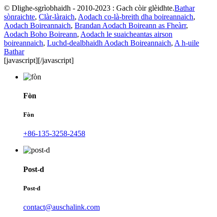
© Dlighe-sgrìobhaidh - 2010-2023 : Gach còir glèidhte.
Bathar
sònraichte
,
Clàr-làraich
,
Aodach co-là-breith dha boireannaich
,
Aodach Boireannaich
,
Brandan Aodach Boireann as Fheàrr
,
Aodach Boho Boireann
,
Aodach le suaicheantas airson
boireannaich
,
Luchd-dealbhaidh Aodach Boireannaich
,
A h-uile
Bathar
[javascript]
[/javascript]
Fòn
Fòn
+86-135-3258-2458
Post-d
Post-d
contact@auschalink.com