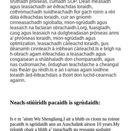
sruthadh pròiseas, cumadh SOP. Dèan measadh
agus leasachadh air èifeachdas toraidh,
cothromachadh suidheachadh fìor gach roinn a rèir
dàta èifeachdas toraidh, cuir an gnìomh
cinneasachadh sgiobalta, mion-sgrùdadh agus
leasaich na factaran obrachaidh.Lorg, fuasgladh,
casg agus leasaich na duilgheadasan pròiseas anns
a’ phròiseas toraidh, mion-sgrùdadh agus
optimization, leasachadh càileachd toraidh, gus
dèanamh cinnteach à inbhean càileachd.Is e brìgh na
h-obrach agam èifeachdas a leasachadh agus
cosgaisean a shàbhaladh don chompanaidh, agus
nas cudromaiche, òrdughan teachdaiche a cheangal
nas fheàrr gu rèidh.Is e an t-amas agam loidhne
toraidh àrd-èifeachdais a thoirt don luchd-ceannach
againn.
Neach-stiùiridh pacaidh is sgrùdaidh:
Is e m ’ainm Wu Shengliang.I air a bhith os cionn na roinne
pacaidh is sgrùdaidh ann an Auschalink airson 10 years.My
prìomh obair a bhith a’ riarachadh gu reusanta susbaint