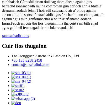
cunbhalach.Cùm sùil air an duilleag thoraidhean againn gus
barrachd ionnsachadh mu na cothroman gun chrìoch ann a bhith a’
dèanamh aodach leinn.Thoir sùil cuideachd air a’ bhlog againn
airson a h-uile seòrsa fiosrachaidh agus ùrachadh mun chompanaidh
againn agus mun ghnìomhachas a bhith a’ dèanamh aodach
fasan.Feuch an cuir thu fios thugainn ma tha ceist sam bith agad
agus gu bheil feum agad air riochdaire aodaich!
rannsachadh a-nis
Cuir fios thugainn
Tha Dongguan Auschalink Fashion Co., Ltd.
+86-135-3258-2458
contact@auschalink.com