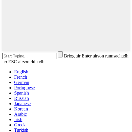
Briog air Enter airson rannsachadh
no ESC airson dùnadh
English
French
German
Portuguese
Spanish
Russian
Japanese
Korean
Arabic
Irish
Greek
Turkish