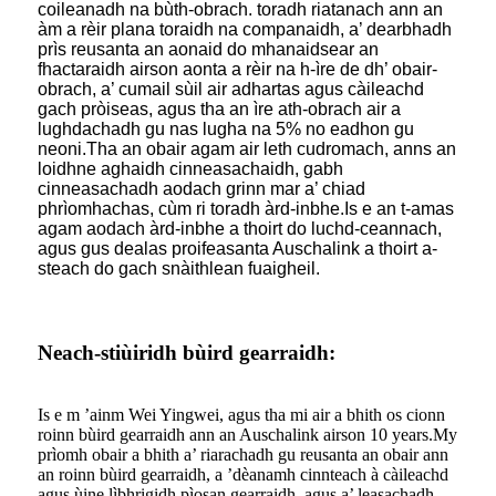
coileanadh na bùth-obrach. toradh riatanach ann an
àm a rèir plana toraidh na companaidh, a’ dearbhadh
prìs reusanta an aonaid do mhanaidsear an
fhactaraidh airson aonta a rèir na h-ìre de dh’ obair-
obrach, a’ cumail sùil air adhartas agus càileachd
gach pròiseas, agus tha an ìre ath-obrach air a
lughdachadh gu nas lugha na 5% no eadhon gu
neoni.Tha an obair agam air leth cudromach, anns an
loidhne aghaidh cinneasachaidh, gabh
cinneasachadh aodach grinn mar a’ chiad
phrìomhachas, cùm ri toradh àrd-inbhe.Is e an t-amas
agam aodach àrd-inbhe a thoirt do luchd-ceannach,
agus gus dealas proifeasanta Auschalink a thoirt a-
steach do gach snàithlean fuaigheil.
Neach-stiùiridh bùird gearraidh:
Is e m ’ainm Wei Yingwei, agus tha mi air a bhith os cionn
roinn bùird gearraidh ann an Auschalink airson 10 years.My
prìomh obair a bhith a’ riarachadh gu reusanta an obair ann
an roinn bùird gearraidh, a ’dèanamh cinnteach à càileachd
agus ùine lìbhrigidh pìosan gearraidh, agus a’ leasachadh