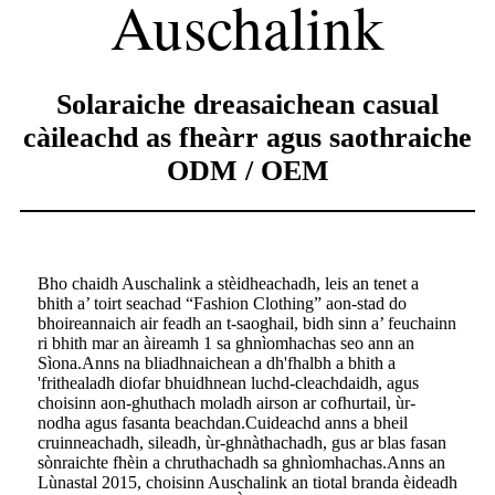
Auschalink
Solaraiche dreasaichean casual
càileachd as fheàrr agus saothraiche
ODM / OEM
Bho chaidh Auschalink a stèidheachadh, leis an tenet a
bhith a’ toirt seachad “Fashion Clothing” aon-stad do
bhoireannaich air feadh an t-saoghail, bidh sinn a’ feuchainn
ri bhith mar an àireamh 1 sa ghnìomhachas seo ann an
Sìona.Anns na bliadhnaichean a dh'fhalbh a bhith a
'frithealadh diofar bhuidhnean luchd-cleachdaidh, agus
choisinn aon-ghuthach moladh airson ar cofhurtail, ùr-
nodha agus fasanta beachdan.Cuideachd anns a bheil
cruinneachadh, sileadh, ùr-ghnàthachadh, gus ar blas fasan
sònraichte fhèin a chruthachadh sa ghnìomhachas.Anns an
Lùnastal 2015, choisinn Auschalink an tiotal branda èideadh