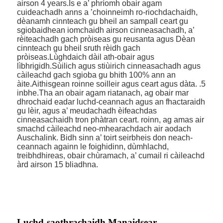
airson 4 years.Is e a’ phrìomh obair agam
cuideachadh anns a ’choinneimh ro-riochdachaidh,
dèanamh cinnteach gu bheil an sampall ceart gu
sgiobaidhean iomchaidh airson cinneasachadh, a’
rèiteachadh gach pròiseas gu reusanta agus Dèan
cinnteach gu bheil sruth rèidh gach
pròiseas.Lùghdaich dàil ath-obair agus
lìbhrigidh.Sùilich agus stiùirich cinneasachadh agus
càileachd gach sgioba gu bhith 100% ann an
àite.Aithisgean roinne soilleir agus ceart agus dàta. .5
inbhe.Tha an obair agam riatanach, ag obair mar
dhrochaid eadar luchd-ceannach agus an fhactaraidh
gu lèir, agus a’ meudachadh èifeachdas
cinneasachaidh tron ​​phàtran ceart. roinn, ag amas air
smachd càileachd neo-mhearachdach air aodach
Auschalink. Bidh sinn a’ toirt seirbheis don neach-
ceannach againn le foighidinn, dùmhlachd,
treibhdhireas, obair chùramach, a’ cumail ri càileachd
àrd airson 15 bliadhna.
Luchd-saothrachaidh Manaidsear