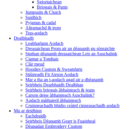
Sgiortaichean
Briogais & Pants
Jumpsuits & Cluich
Suidhich
Pyjamas & cadal
Altramachd & trom
Tras-aodach
Dealbhadh
Leabharlann Aodach
Dreasaichean Prom air an dèanamh gu sònraichte
Stuthan dèanamh dreasaichean Leis an Auschalink
Ciamar a Tomhais
Clàr meud
Hoodies Custom & Sweatshirts
Stiùireadh Fit Airson Aodach
Mar a tha an t-aodach agad air a dhèanamh
Seirbheis Dearbhaidh Dealbhan
Seirbheis briogais àbhaisteach & jeans
Carson deise àbhaisteach Auschalink?
Aodach màthaireil àbhaisteach
Cruinneachadh bhidio ceàird cinneasachadh aodach
Mu ar deidhinn
Eachdraidh
Seirbheis Dèanamh Gearr is Fuaigheal
Dèanadair Embroidery Custom