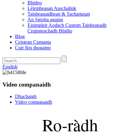
Bhideo
Lèirmheasan Auschalink
Taisbeanaidhean & Tachartasan
An Sgioba againn
Eisimpleir Aodach Custom Taisbeanadh
Cruinneachadh Bhidio
Blog
Ceistean Cumanta
Cuir fios thugainn
English
Video companaidh
Dhachaigh
Video companaidh
Ro-ràdh