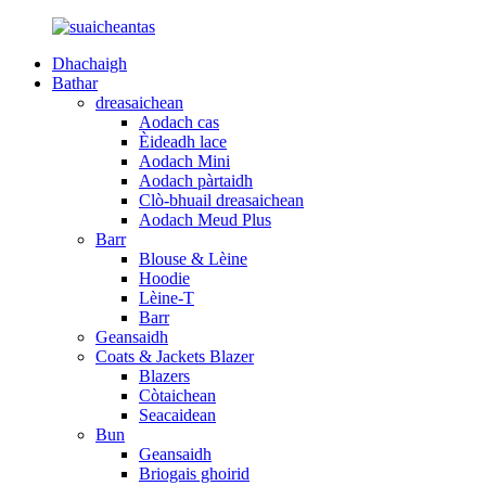
Dhachaigh
Bathar
dreasaichean
Aodach cas
Èideadh lace
Aodach Mini
Aodach pàrtaidh
Clò-bhuail dreasaichean
Aodach Meud Plus
Barr
Blouse & Lèine
Hoodie
Lèine-T
Barr
Geansaidh
Coats & Jackets Blazer
Blazers
Còtaichean
Seacaidean
Bun
Geansaidh
Briogais ghoirid