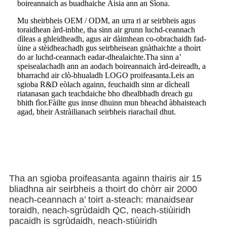
boireannaich as buadhaiche Àisia ann an Sìona.
Mu sheirbheis OEM / ODM, an urra ri ar seirbheis agus
toraidhean àrd-inbhe, tha sinn air grunn luchd-ceannach
dìleas a ghleidheadh, agus air dàimhean co-obrachaidh fad-
ùine a stèidheachadh gus seirbheisean gnàthaichte a thoirt
do ar luchd-ceannach eadar-dhealaichte.Tha sinn a’
speisealachadh ann an aodach boireannaich àrd-deireadh, a
bharrachd air clò-bhualadh LOGO proifeasanta.Leis an
sgioba R&D eòlach againn, feuchaidh sinn ar dìcheall
riatanasan gach teachdaiche bho dhealbhadh dreach gu
bhith fìor.Fàilte gus innse dhuinn mun bheachd àbhaisteach
agad, bheir Astràilianach seirbheis riarachail dhut.
Tha an sgioba proifeasanta againn thairis air 15
bliadhna air seirbheis a thoirt do chòrr air 2000
neach-ceannach a’ toirt a-steach: manaidsear
toraidh, neach-sgrùdaidh QC, neach-stiùiridh
pacaidh is sgrùdaidh, neach-stiùiridh