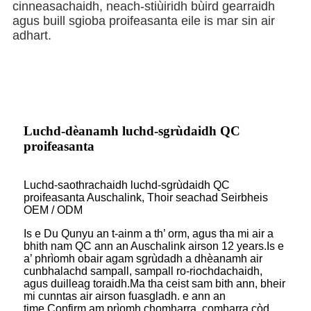
cinneasachaidh, neach-stiùiridh bùird gearraidh
agus buill sgioba proifeasanta eile is mar sin air
adhart.
Luchd-dèanamh luchd-sgrùdaidh QC
proifeasanta
Luchd-saothrachaidh luchd-sgrùdaidh QC
proifeasanta Auschalink, Thoir seachad Seirbheis
OEM / ODM
Is e Du Qunyu an t-ainm a th’ orm, agus tha mi air a
bhith nam QC ann an Auschalink airson 12 years.Is e
a’ phrìomh obair agam sgrùdadh a dhèanamh air
cunbhalachd sampall, sampall ro-riochdachaidh,
agus duilleag toraidh.Ma tha ceist sam bith ann, bheir
mi cunntas air airson fuasgladh. e ann an
time.Confirm am prìomh chomharra, comharra còd,