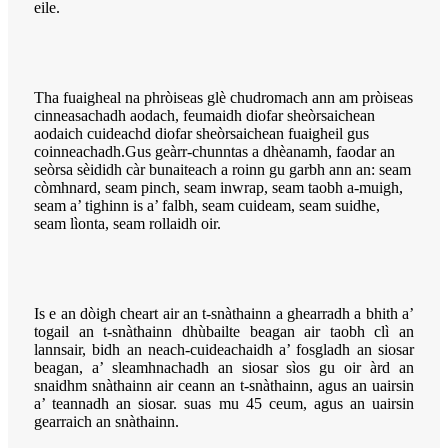
eile.
Tha fuaigheal na phròiseas glè chudromach ann am pròiseas
cinneasachadh aodach, feumaidh diofar sheòrsaichean
aodaich cuideachd diofar sheòrsaichean fuaigheil gus
coinneachadh.Gus geàrr-chunntas a dhèanamh, faodar an
seòrsa sèididh càr bunaiteach a roinn gu garbh ann an: seam
còmhnard, seam pinch, seam inwrap, seam taobh a-muigh,
seam a’ tighinn is a’ falbh, seam cuideam, seam suidhe,
seam lìonta, seam rollaidh oir.
Is e an dòigh cheart air an t-snàthainn a ghearradh a bhith a’
togail an t-snàthainn dhùbailte beagan air taobh clì an
lannsair, bidh an neach-cuideachaidh a’ fosgladh an siosar
beagan, a’ sleamhnachadh an siosar sìos gu oir àrd an
snaidhm snàthainn air ceann an t-snàthainn, agus an uairsin
a’ teannadh an siosar. suas mu 45 ceum, agus an uairsin
gearraich an snàthainn.