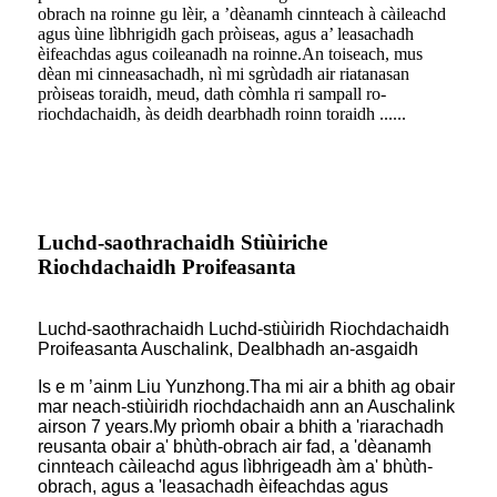
obrach na roinne gu lèir, a ’dèanamh cinnteach à càileachd
agus ùine lìbhrigidh gach pròiseas, agus a’ leasachadh
èifeachdas agus coileanadh na roinne.An toiseach, mus
dèan mi cinneasachadh, nì mi sgrùdadh air riatanasan
pròiseas toraidh, meud, dath còmhla ri sampall ro-
riochdachaidh, às deidh dearbhadh roinn toraidh ......
Luchd-saothrachaidh Stiùiriche
Riochdachaidh Proifeasanta
Luchd-saothrachaidh Luchd-stiùiridh Riochdachaidh
Proifeasanta Auschalink, Dealbhadh an-asgaidh
Is e m ’ainm Liu Yunzhong.Tha mi air a bhith ag obair
mar neach-stiùiridh riochdachaidh ann an Auschalink
airson 7 years.My prìomh obair a bhith a 'riarachadh
reusanta obair a' bhùth-obrach air fad, a 'dèanamh
cinnteach càileachd agus lìbhrigeadh àm a' bhùth-
obrach, agus a 'leasachadh èifeachdas agus